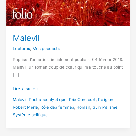
Malevil
Lectures
,
Mes podcasts
Reprise d’un article initialement publié le 04 février 2018.
Malevil, un roman coup de cœur qui m’a touché au point
[…]
Malevil
Lire la suite »
Malevil
,
Post apocalyptique
,
Prix Goncourt
,
Religion
,
Robert Merle
,
Rôle des femmes
,
Roman
,
Survivalisme
,
Système politique