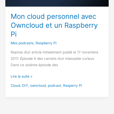
Mon cloud personnel avec
Owncloud et un Raspberry
Pi
Mes podcasts
,
Raspberry Pi
Reprise d’un article initialement publié le 17 novembre
2017. Épisode 6 des carnets d’un inlassable curieux
Dans ce sixième épisode des
Mon
Lire la suite »
cloud
Cloud
,
DIY
,
owncloud
,
podcast
,
Rasperry Pi
personnel
avec
Owncloud
et