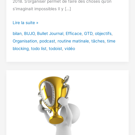
2018. S’organiser permet de faire des choses qu’on
s’imaginait impossibles Il y […]
Comment
Lire la suite »
je
bilan
,
BUJO
,
Bullet Journal
,
Efficace
,
GTD
,
objectifs
,
m’organise
Organisation
,
podcast
,
routine matinale
,
tâches
,
time
?
blocking
,
todo list
,
todoist
,
vidéo