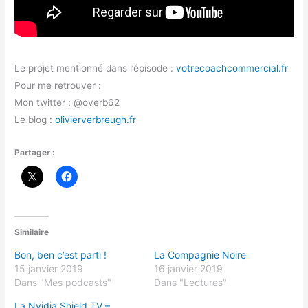
Le projet mentionné dans l’épisode :
votrecoachcommercial.fr
Pour me retrouver :
Mon twitter : @overb62
Le blog :
olivierverbreugh.fr
Partager :
Similaire
Bon, ben c’est parti !
La Compagnie Noire
15 janvier 2019
16 janvier 2019
Dans "Mes podcasts"
Dans "Lectures"
La Nvidia Shield TV –