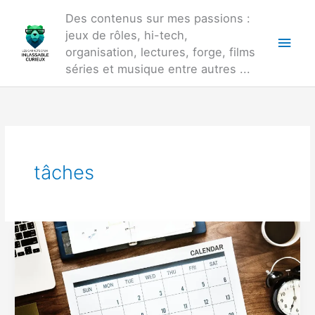
Aller
Des contenus sur mes passions :
au
jeux de rôles, hi-tech,
Men
contenu
organisation, lectures, forge, films
princ
séries et musique entre autres ...
tâches