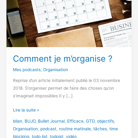
Comment je m’organise ?
Mes podcasts
,
Organisation
Reprise d’un article initialement publié le 03 novembre
2018. S’organiser permet de faire des choses qu’on
s’imaginait impossibles Il y […]
Comment
Lire la suite »
je
bilan
,
BUJO
,
Bullet Journal
,
Efficace
,
GTD
,
objectifs
,
m’organise
Organisation
,
podcast
,
routine matinale
,
tâches
,
time
?
blocking
,
todo list
,
todoist
,
vidéo