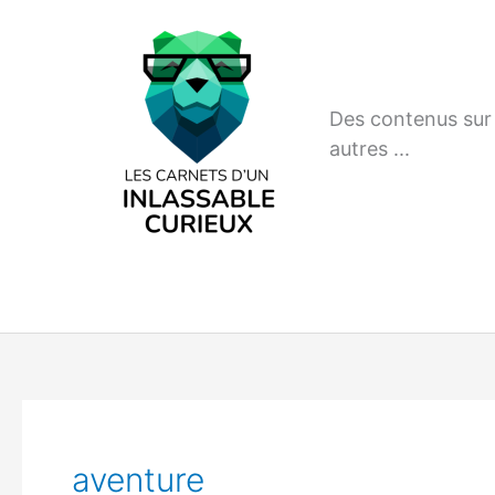
Aller
au
contenu
Des contenus sur m
autres ...
aventure