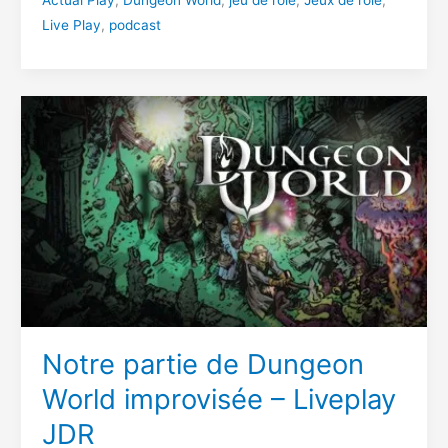
personnages
Live Play
,
podcast
Notre partie de Dungeon
World improvisée – Liveplay
JDR