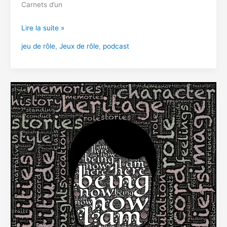
Carnets d’un
Les
Lire la suite »
Podcasts
jeu de rôle
,
Jeux de rôle
,
podcast
sur
le
jeu
de
rôle