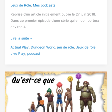
Jeux de Rôle
,
Mes podcasts
Reprise d’un article initialement publié le 27 juin 2018.
Dans ce premier épisode d’une série qui en comportera
environ 4
Notre
Lire la suite »
partie
Actual Play
,
Dungeon World
,
jeu de rôle
,
Jeux de rôle
,
de
Live Play
,
podcast
Dungeon
World
improvisée
–
Liveplay
JDR