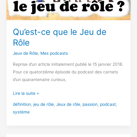
Qu’est-ce que le Jeu de
Rôle
Jeux de Rôle
,
Mes podcasts
Reprise d’un article initialement publié le 15 janvier 2018.
Pour ce quatorzième épisode du podcast des carnets
d’un quarantenaire curieux,
Qu’est-
Lire la suite »
ce
définition
,
jeu de rôle
,
Jeux de rôle
,
passion
,
podcast
,
que
système
le
Jeu
de