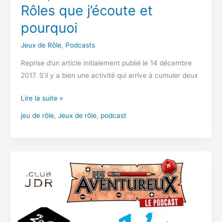
Rôles que j’écoute et
pourquoi
Jeux de Rôle
,
Podcasts
Reprise d’un article initialement publié le 14 décembre
2017. S’il y a bien une activité qui arrive à cumuler deux
Les
Lire la suite »
podcasts
jeu de rôle
,
Jeux de rôle
,
podcast
de
Jeux
de
Rôles
que
j’écoute
et
pourquoi