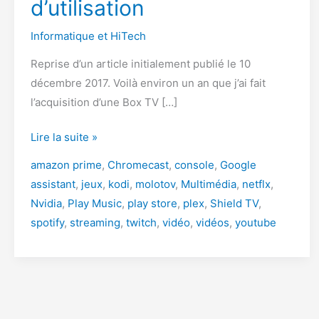
d’utilisation
Informatique et HiTech
Reprise d’un article initialement publié le 10
décembre 2017. Voilà environ un an que j’ai fait
l’acquisition d’une Box TV […]
La
Lire la suite »
Nvidia
amazon prime
,
Chromecast
,
console
,
Google
Shield
assistant
,
jeux
,
kodi
,
molotov
,
Multimédia
,
netflx
,
TV
Nvidia
,
Play Music
,
play store
,
plex
,
Shield TV
,
–
spotify
,
streaming
,
twitch
,
vidéo
,
vidéos
,
youtube
Mon
retour
après
un
an