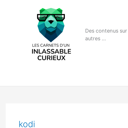
Aller
au
contenu
Des contenus sur m
autres ...
kodi