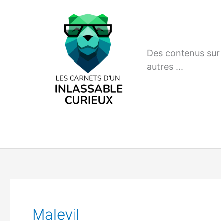
Aller
au
contenu
Des contenus sur m
autres ...
Malevil