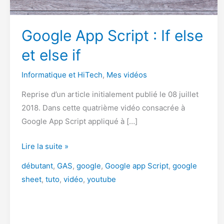
Google App Script : If else
et else if
Informatique et HiTech
,
Mes vidéos
Reprise d’un article initialement publié le 08 juillet
2018. Dans cette quatrième vidéo consacrée à
Google App Script appliqué à […]
Google
Lire la suite »
App
débutant
,
GAS
,
google
,
Google app Script
,
google
Script
sheet
,
tuto
,
vidéo
,
youtube
:
If
else