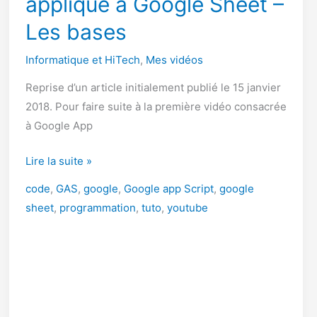
appliqué à Google Sheet –
Les bases
Informatique et HiTech
,
Mes vidéos
Reprise d’un article initialement publié le 15 janvier
2018. Pour faire suite à la première vidéo consacrée
à Google App
Google
Lire la suite »
App
code
,
GAS
,
google
,
Google app Script
,
google
script
sheet
,
programmation
,
tuto
,
youtube
appliqué
à
Google
Sheet
–
Les