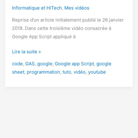
Informatique et HiTech
,
Mes vidéos
Reprise d’un article initialement publié le 26 janvier
2018. Dans cette troisième vidéo consacrée à
Google App Script appliqué à
Google
Lire la suite »
App
code
,
GAS
,
google
,
Google app Script
,
google
script
sheet
,
programmation
,
tuto
,
vidéo
,
youtube
appliqué
à
Google
Sheet
–
Variables,
getRange()
et