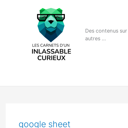
Aller
au
contenu
Des contenus sur m
autres ...
google sheet