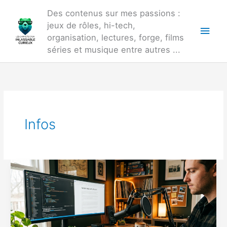
Aller
Des contenus sur mes passions :
au
jeux de rôles, hi-tech,
Men
contenu
organisation, lectures, forge, films
princ
séries et musique entre autres ...
Infos