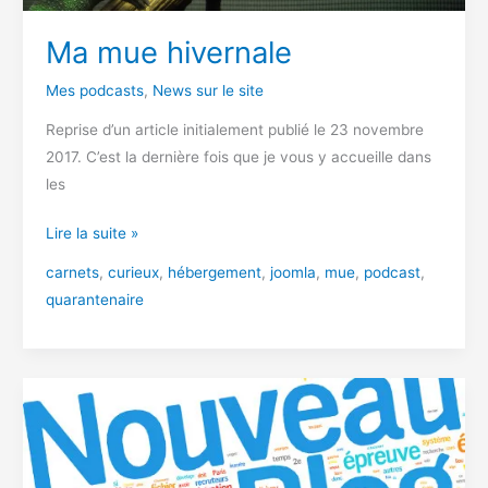
Ma mue hivernale
Mes podcasts
,
News sur le site
Reprise d’un article initialement publié le 23 novembre
2017. C’est la dernière fois que je vous y accueille dans
les
Ma
Lire la suite »
mue
carnets
,
curieux
,
hébergement
,
joomla
,
mue
,
podcast
,
hivernale
quarantenaire