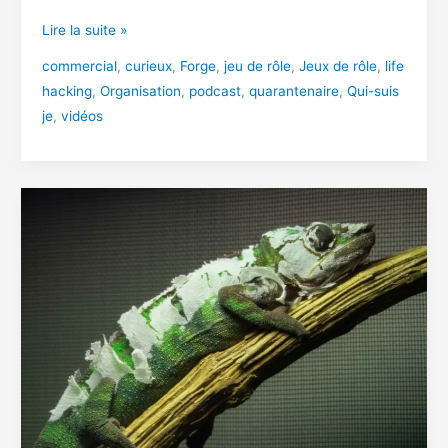
Qui
Lire la suite »
suis-
commercial
,
curieux
,
Forge
,
jeu de rôle
,
Jeux de rôle
,
life
je
hacking
,
Organisation
,
podcast
,
quarantenaire
,
Qui-suis
?
je
,
vidéos