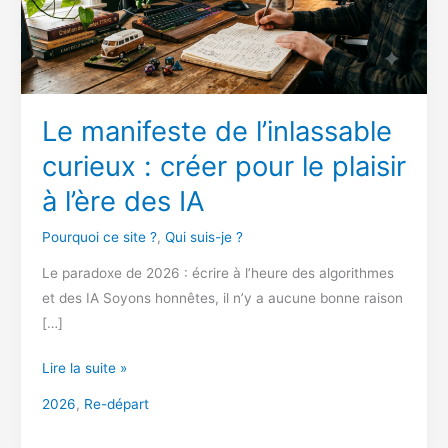
Le manifeste de l’inlassable
curieux : créer pour le plaisir
à l’ère des IA
Pourquoi ce site ?
,
Qui suis-je ?
Le paradoxe de 2026 : écrire à l’heure des algorithmes
et des IA Soyons honnêtes, il n’y a aucune bonne raison
[…]
Le
Lire la suite »
manifeste
2026
,
Re-départ
de
l’inlassable