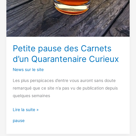
Petite pause des Carnets
d’un Quarantenaire Curieux
News sur le site
Les plus perspicaces d’entre vous auront sans doute
remarqué que ce site n’a pas vu de publication depuis
quelques semaines
Petite
Lire la suite »
pause
pause
des
Carnets