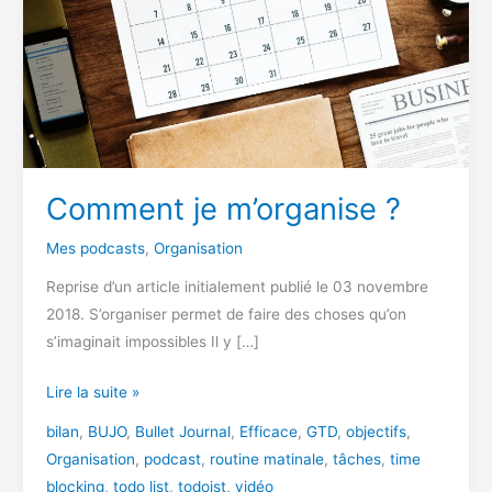
Comment je m’organise ?
Mes podcasts
,
Organisation
Reprise d’un article initialement publié le 03 novembre
2018. S’organiser permet de faire des choses qu’on
s’imaginait impossibles Il y […]
Comment
Lire la suite »
je
bilan
,
BUJO
,
Bullet Journal
,
Efficace
,
GTD
,
objectifs
,
m’organise
Organisation
,
podcast
,
routine matinale
,
tâches
,
time
?
blocking
,
todo list
,
todoist
,
vidéo