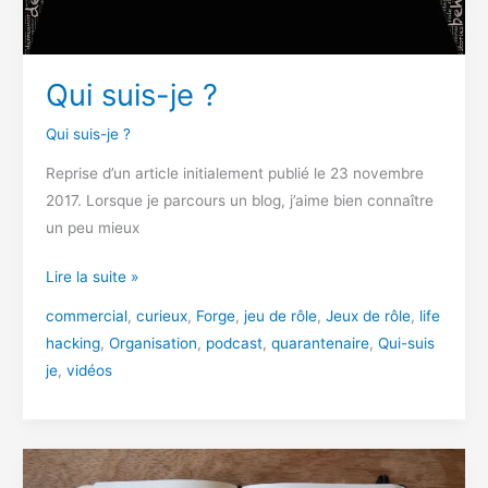
Qui suis-je ?
Qui suis-je ?
Reprise d’un article initialement publié le 23 novembre
2017. Lorsque je parcours un blog, j’aime bien connaître
un peu mieux
Qui
Lire la suite »
suis-
commercial
,
curieux
,
Forge
,
jeu de rôle
,
Jeux de rôle
,
life
je
hacking
,
Organisation
,
podcast
,
quarantenaire
,
Qui-suis
?
je
,
vidéos