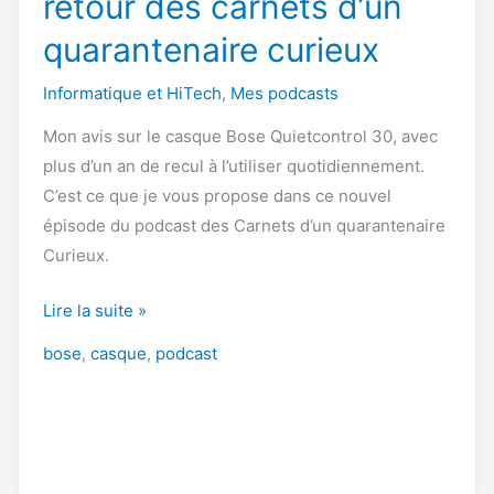
retour des carnets d’un
quarantenaire curieux
Informatique et HiTech
,
Mes podcasts
Mon avis sur le casque Bose Quietcontrol 30, avec
plus d’un an de recul à l’utiliser quotidiennement.
C’est ce que je vous propose dans ce nouvel
épisode du podcast des Carnets d’un quarantenaire
Curieux.
Le
Lire la suite »
Bose
bose
,
casque
,
podcast
Quietcontrol
30
:
retour
des