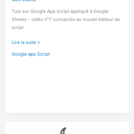
Tuto sur Google App Script appliqué à Google
Sheets – vidéo n°7 consacrée au nouvel éditeur de
script
Tuto
Lire la suite »
Google
Google app Script
App
Script
–
La
nouvelle
interface
de
l’éditeur
de
scripts