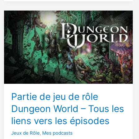
d’un
Quarantenaire
Curieux
Partie de jeu de rôle
Dungeon World – Tous les
liens vers les épisodes
Jeux de Rôle
,
Mes podcasts