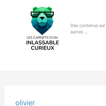
Aller
au
contenu
Des contenus sur m
autres ...
olivier