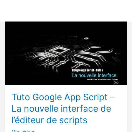
Tuto Google App Script –
La nouvelle interface de
l’éditeur de scripts
Mes vidéos