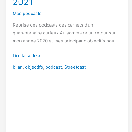
2021
Mes podcasts
Reprise des podcasts des carnets d’un
quarantenaire curieux.Au sommaire un retour sur
mon année 2020 et mes principaux objectifs pour
Bilan
Lire la suite »
2020
bilan
,
objectifs
,
podcast
,
Streetcast
et
objectifs
2021