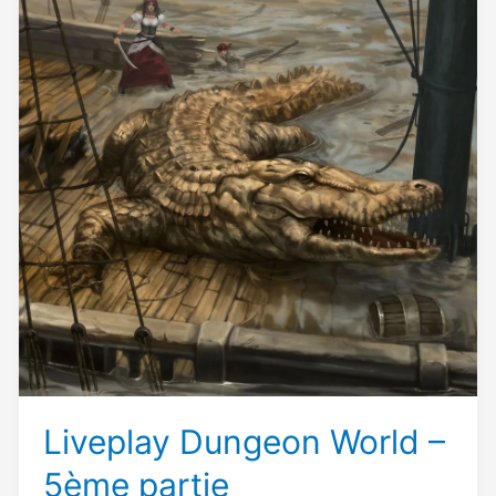
Liveplay Dungeon World –
5ème partie