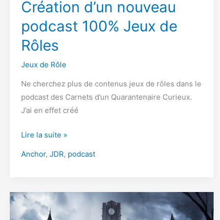
Création d’un nouveau
podcast 100% Jeux de
Rôles
Jeux de Rôle
Ne cherchez plus de contenus jeux de rôles dans le
podcast des Carnets d’un Quarantenaire Curieux.
J’ai en effet créé
Création
Lire la suite »
d’un
Anchor
,
JDR
,
podcast
nouveau
podcast
100%
Jeux
de