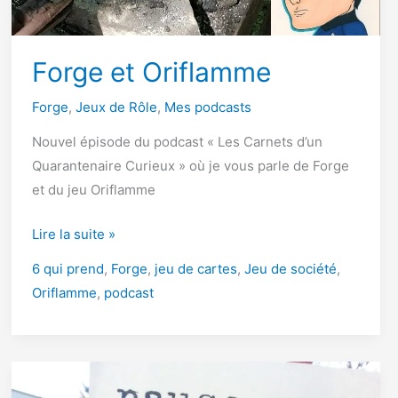
Forge et Oriflamme
Forge
,
Jeux de Rôle
,
Mes podcasts
Nouvel épisode du podcast « Les Carnets d’un
Quarantenaire Curieux » où je vous parle de Forge
et du jeu Oriflamme
Forge
Lire la suite »
et
6 qui prend
,
Forge
,
jeu de cartes
,
Jeu de société
,
Oriflamme
Oriflamme
,
podcast