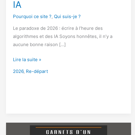
IA
Pourquoi ce site ?
,
Qui suis-je ?
Le paradoxe de 2026 : écrire à l’heure des
algorithmes et des IA Soyons honnêtes, il n’y a
aucune bonne raison […]
Le
Lire la suite »
manifeste
2026
,
Re-départ
de
l’inlassable
curieux
:
créer
pour
le
plaisir