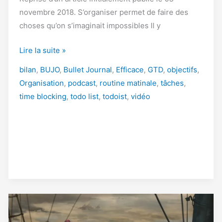
novembre 2018. S’organiser permet de faire des
choses qu’on s’imaginait impossibles Il y
Comment
Lire la suite »
je
bilan
,
BUJO
,
Bullet Journal
,
Efficace
,
GTD
,
objectifs
,
m’organise
Organisation
,
podcast
,
routine matinale
,
tâches
,
?
time blocking
,
todo list
,
todoist
,
vidéo