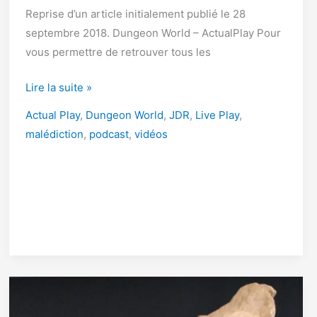
Reprise d’un article initialement publié le 28
septembre 2018. Dungeon World – ActualPlay Pour
vous permettre de retrouver tous les
Partie
Lire la suite »
de
Actual Play
,
Dungeon World
,
JDR
,
Live Play
,
jeu
malédiction
,
podcast
,
vidéos
de
rôle
Dungeon
World
–
Tous
les
liens
vers
les