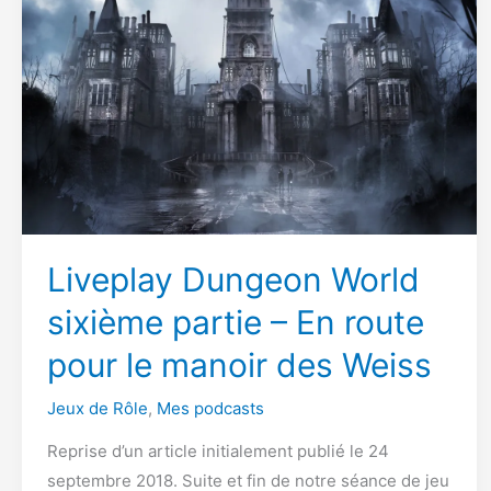
Rôles
Liveplay Dungeon World
sixième partie – En route
pour le manoir des Weiss
Jeux de Rôle
,
Mes podcasts
Reprise d’un article initialement publié le 24
septembre 2018. Suite et fin de notre séance de jeu