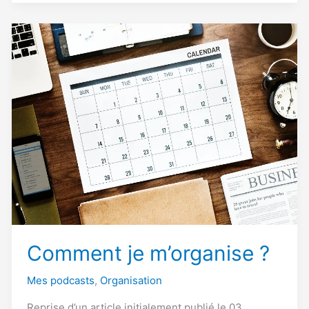
carnets
d’un
quarantenaire
curieux
Comment je m’organise ?
Mes podcasts
,
Organisation
Reprise d’un article initialement publié le 03